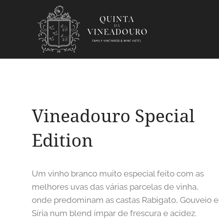
Vineadouro Special
Edition
Um vinho branco muito especial feito com as
melhores uvas das várias parcelas de vinha,
onde predominam as castas Rabigato, Gouveio e
Síria num blend ímpar de frescura e acidez.