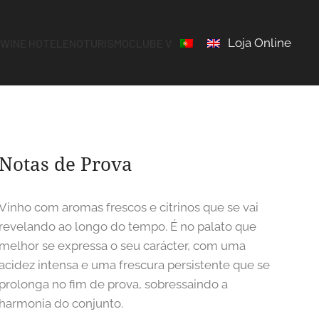
Loja Online
S
WINE HOTEL
ENOTURISMO
CLUBE V
Notas de Prova
Vinho com aromas frescos e citrinos que se vai
revelando ao longo do tempo. É no palato que
melhor se expressa o seu carácter, com uma
acidez intensa e uma frescura persistente que se
prolonga no fim de prova, sobressaindo a
harmonia do conjunto.