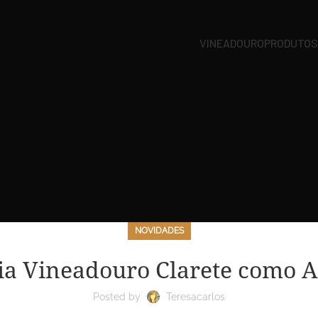
VINEADOURO
PRODUTO
NOVIDADES
ia Vineadouro Clarete como
Posted by
Teresacarlos