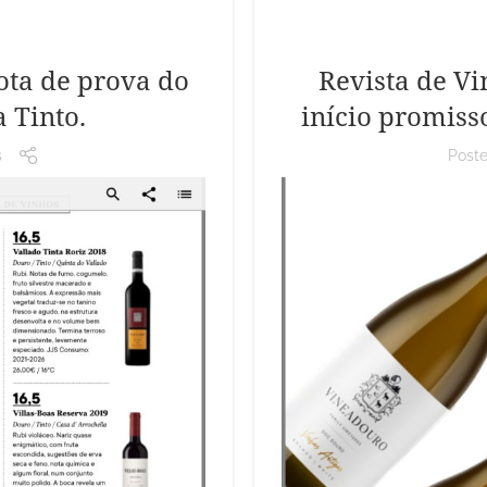
ota de prova do
Revista de Vi
 Tinto.
início promiss
s
Post