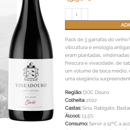
ADI
Pack de 3 garrafas do vinho 
viticultura e enologia antiga
eram plantadas, vindimadas 
frescura e vivacidade, de sa
um volume de boca médio, e 
uma elegância surpreendent
Região:
DOC Douro
Colheita:
2022
Castas:
Síria, Rabigato, Bast
Álcool:
13,5%
Consumo:
Servir a 12ºC a ac