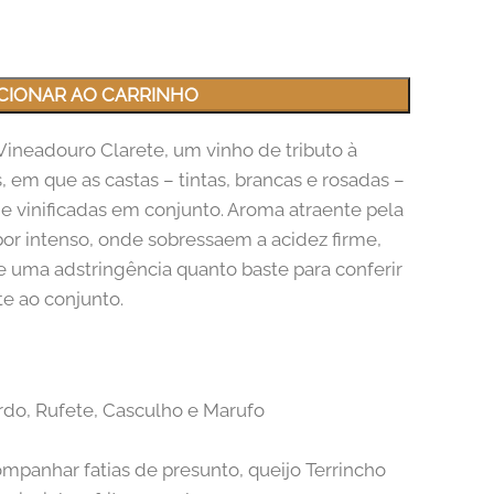
CIONAR AO CARRINHO
Vineadouro Clarete, um vinho de tributo à
s, em que as castas – tintas, brancas e rosadas –
e vinificadas em conjunto. Aroma atraente pela
bor intenso, onde sobressaem a acidez firme,
uma adstringência quanto baste para conferir
e ao conjunto.
ardo, Rufete, Casculho e Marufo
ompanhar fatias de presunto, queijo Terrincho