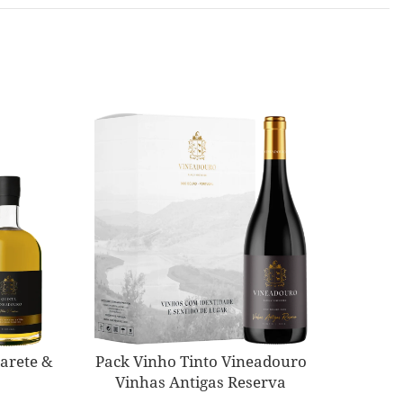
arete &
Pack Vinho Tinto Vineadouro
Pack 
Vinhas Antigas Reserva