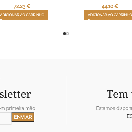
72,23
€
44,10
€
ADICIONAR AO CARRINHO
ADICIONAR AO CARRINHO
T
sletter
Tem 
em primeira mão.
Estamos disponí
E