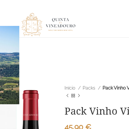
Início
Packs
Pack Vinho 
Pack Vinho V
45,90
€