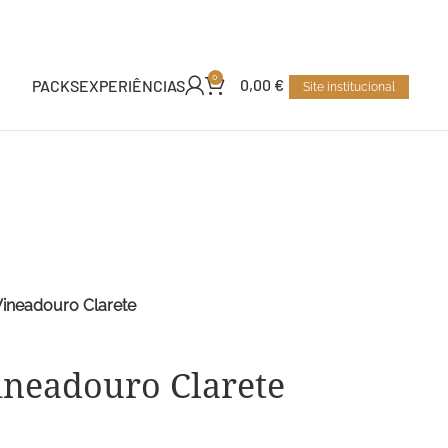
0
0,00
€
PACKS
EXPERIÊNCIAS
Site institucional
Vineadouro Clarete
ineadouro Clarete