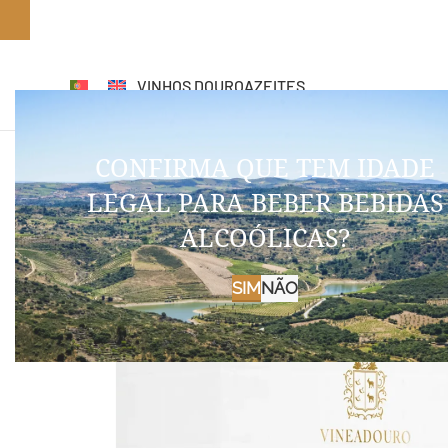
tes grátis em encomendas +70€
VINHOS DOURO
AZEITES
CONFIRMA QUE TEM IDADE
LEGAL PARA BEBER BEBIDAS
ALCOÓLICAS?
SIM
NÃO