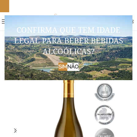
es grátis em encomendas +70€
0
MENU
0,00
€
CONFIRMA QUE TEM IDADE
LEGAL PARA BEBER BEBIDAS
ALCOÓLICAS?
SIM
NÃO