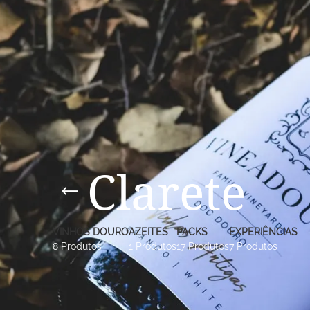
Clarete
VINHOS DOURO
AZEITES
PACKS
EXPERIÊNCIAS
8 Produtos
1 Produtos
17 Produtos
7 Produtos