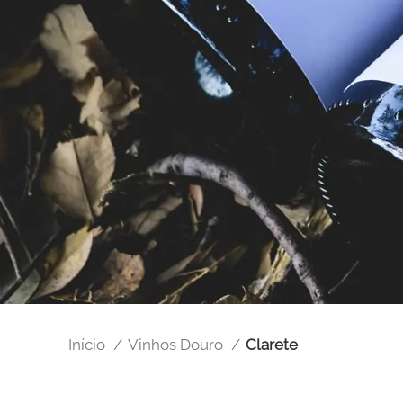
Início
Vinhos Douro
Clarete