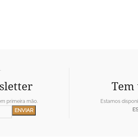
T
sletter
Tem 
em primeira mão.
Estamos disponí
E